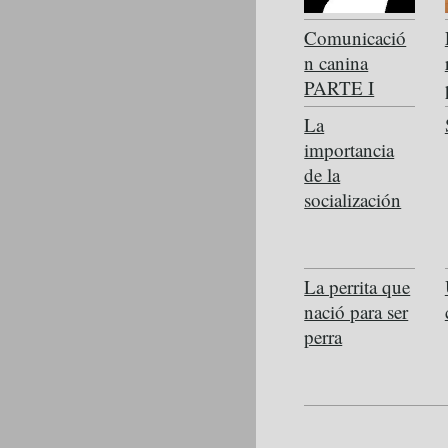
Comunicació
n canina
PARTE I
La
importancia
de la
socialización
La perrita que
nació para ser
perra