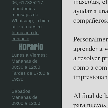
mascotas, e
06,
617335217,
ayudar a una
atendemos
mensajes de
compañeros
Whatsapp, o bien
utilizar nuestro
formulario de
Personalmen
contacto
.
Horario
aprender a v
Lunes a Viernes:
a resolver p
Mañanas de
como a comp
08:30 a 12:00
Tardes de 17:00 a
impresionan
19:30
Sabados:
Al final de 
Mañanas de
para nuevos 
09:00 a 12:00