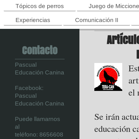
Tópicos de perros
Juego de Miccion
Experiencias
Comunicación II
Artícul
Contacto
Pascual
Es
Educación Canina
ar
Facebook:
el
Pascual
Educación Canina
Se irán actu
Puede llamarnos
educación ca
al
teléfono:
8656608