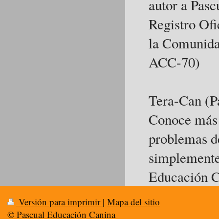
autor a Pasc
Registro Ofi
la Comunida
ACC-70)
Tera-Can (P
Conoce más 
problemas de
simplemente
Educación C
Versión para imprimir
|
Mapa del sitio
© Pascual Educación Canina