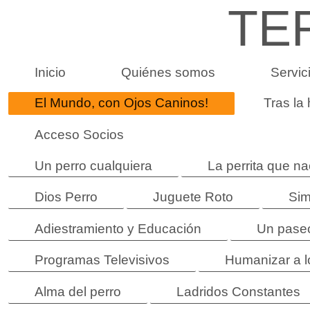
TE
Inicio
Quiénes somos
Servic
El Mundo, con Ojos Caninos!
Tras la
Acceso Socios
Un perro cualquiera
La perrita que na
Dios Perro
Juguete Roto
Sim
Adiestramiento y Educación
Un paseo
Programas Televisivos
Humanizar a l
Alma del perro
Ladridos Constantes