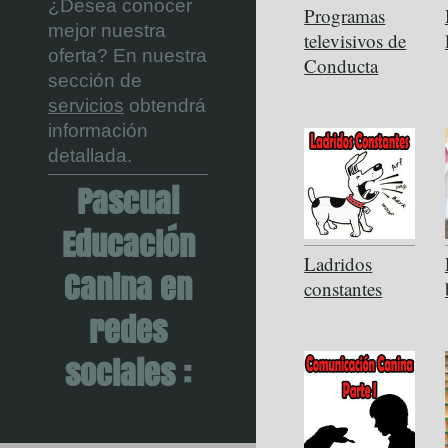
¿Desea conocer
Programas
mejor nuestra
televisivos de
oferta? En nuestra
Conducta
sección de
servicios
obtendrá
información
detallada.
Pascual
Educación
Ladridos
Canina en
constantes
redes
sociales :