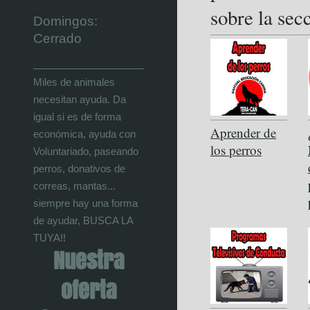
sobre la sec
Domingos:
Cerrado
Miles de animales
necesitan ayuda. Da
igual si es de forma
Aprender de
económica, ayuda con
los perros
Voluntariado, paseando
perros, donativos de
correas, mantas...
siempre hay una forma
de ayudar, BUSCA LA
TUYA!!
Nuestra
oferta