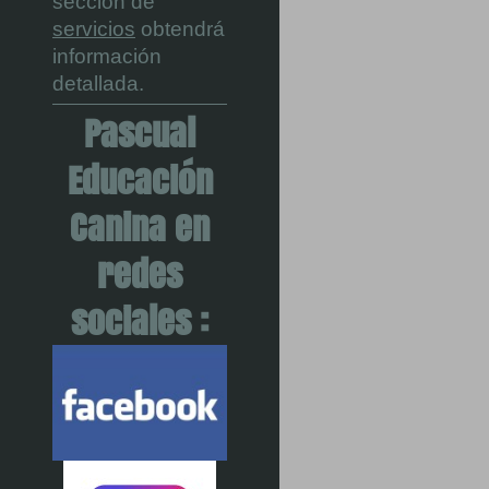
sección de
servicios
obtendrá
información
detallada.
Pascual
Educación
Canina en
redes
sociales :