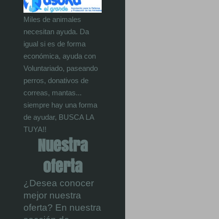
Miles de animales
necesitan ayuda. Da
igual si es de forma
económica, ayuda con
Voluntariado, paseando
perros, donativos de
correas, mantas...
siempre hay una forma
de ayudar, BUSCA LA
TUYA!!
Nuestra
oferta
¿Desea conocer
mejor nuestra
oferta? En nuestra