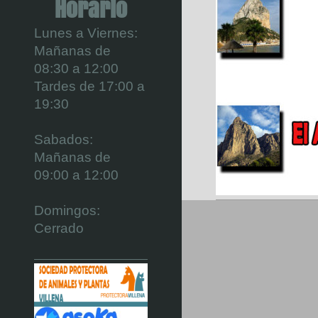
Horario
Lunes a Viernes:
Mañanas de
08:30 a 12:00
Tardes de 17:00 a
19:30
Sabados:
Mañanas de
09:00 a 12:00
Domingos:
Cerrado