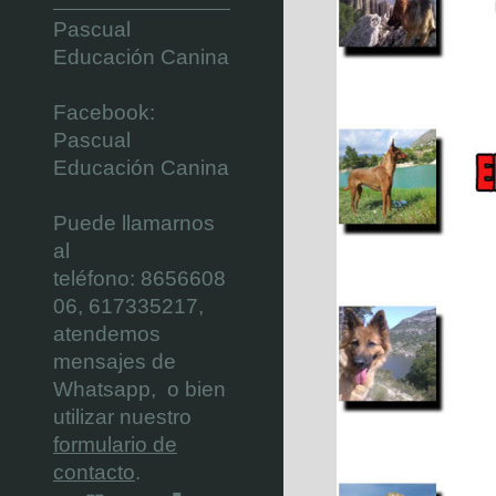
Pascual
Educación Canina
Facebook:
Pascual
Educación Canina
Puede llamarnos
al
teléfono:
8656608
06,
617335217,
atendemos
mensajes de
Whatsapp, o bien
utilizar nuestro
formulario de
contacto
.