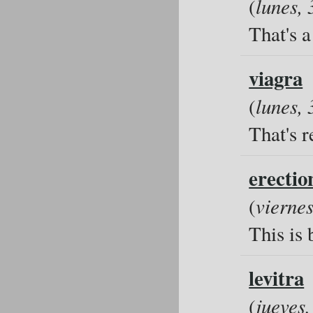
(
lunes,
That's a
viagra
(
lunes,
That's r
erectio
(
vierne
This is 
levitra
(
jueves