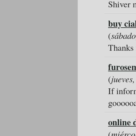
Shiver 
buy cia
(
sábado
Thanks f
furose
(
jueves,
If infor
goooooa
online 
(
miércol