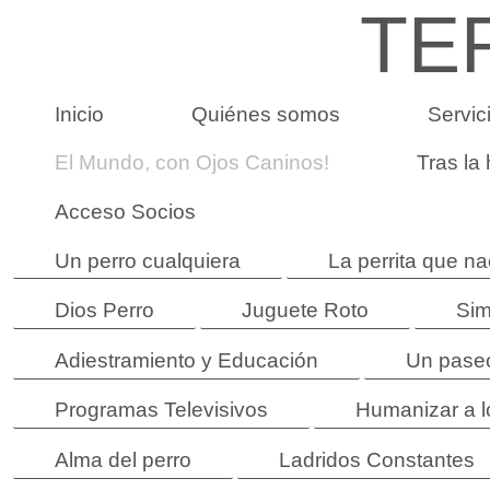
TE
Inicio
Quiénes somos
Servic
El Mundo, con Ojos Caninos!
Tras la
Acceso Socios
Un perro cualquiera
La perrita que na
Dios Perro
Juguete Roto
Sim
Adiestramiento y Educación
Un paseo
Programas Televisivos
Humanizar a l
Alma del perro
Ladridos Constantes