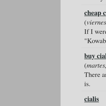
cheap c
(
viernes
If I we
"Kowab
buy cia
(
martes
There a
is.
cialis