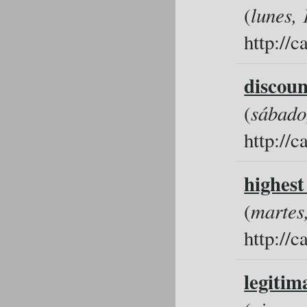
(
lunes, 
http://
discou
(
sábado,
http://
highest
(
martes,
http://
legitim