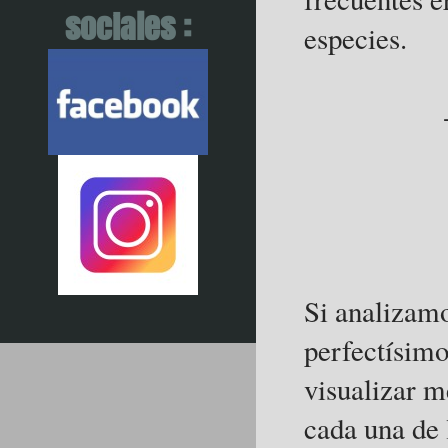
sociales :
especies.
-¡Te he
-¿Qué te
-Quieres 
Si analizamo
perfectísimo
visualizar m
cada una de