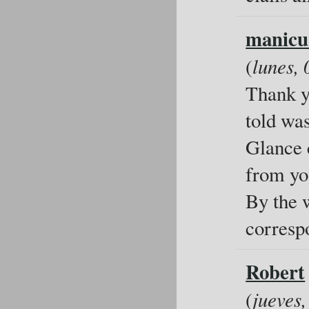
manicu
(
lunes, 
Thank yo
told was
Glance 
from yo
By the 
corresp
Robert
(
jueves