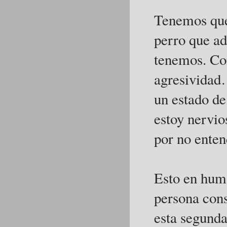
Tenemos que
perro que ad
tenemos. Co
agresividad…
un estado de
estoy nervio
por no enten
Esto en hum
persona cons
esta segunda