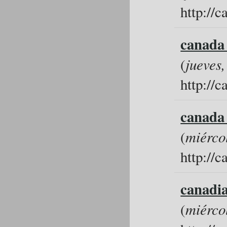
http://
canada
(
jueves,
http://
canada
(
miércol
http://
canadia
(
miérco