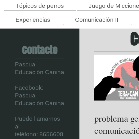
Tópicos de perros
Juego de Miccion
Experiencias
Comunicación II
C
Contacto
Pascual
Educación Canina
Facebook:
Pascual
Educación Canina
problema gen
Puede llamarnos
al
comunicació
teléfono:
8656608