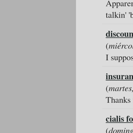
Apparen
talkin' '
discoun
(
miérco
I suppos
insuran
(
martes
Thanks f
cialis f
(
doming