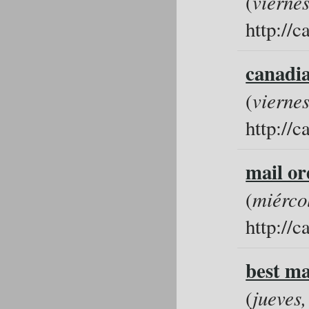
(
viernes
http://
canadia
(
viernes
http://
mail or
(
miércol
http://
best ma
(
jueves,