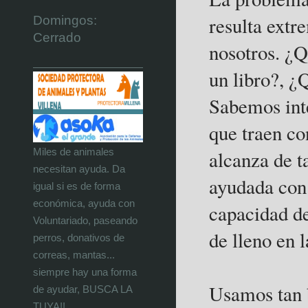
resulta ext
Domingos:
Cerrado
nosotros. ¿Q
un libro?, ¿
Sabemos inte
que traen co
Miles de animales
alcanza de t
necesitan ayuda. Da
ayudada con 
igual si es de forma
económica, ayuda con
capacidad de
Voluntariado, paseando
de lleno en l
perros, donativos de
correas, mantas...
siempre hay una forma
Usamos tan 
de ayudar, BUSCA LA
TUYA!!