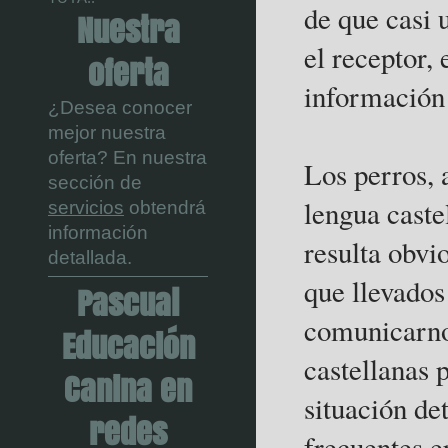
de que casi
Nuestra
el receptor,
oferta
información 
¿Desea conocer
mejor nuestra
oferta? En nuestra
Los perros, 
sección de
lengua caste
servicios
obtendrá
información
resulta obvi
detallada.
que llevados
Pascual
comunicarno
Educación
castellanas 
Canina en
situación d
redes
frecuentes e