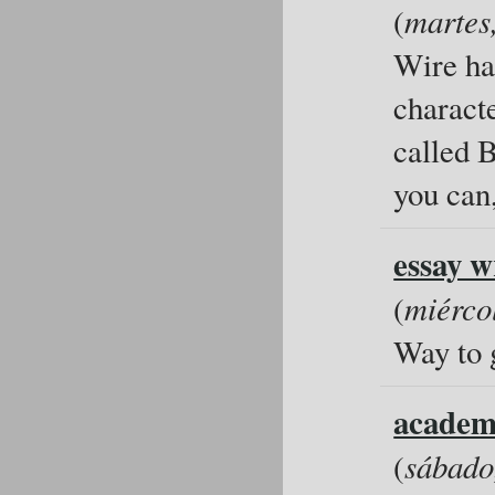
(
martes
Wire ha
charact
called B
you can
essay w
(
miérco
Way to g
academ
(
sábado