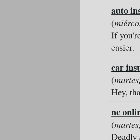
auto i
(
miércol
If you'r
easier.
car ins
(
martes,
Hey, tha
nc onli
(
martes,
Deadly 