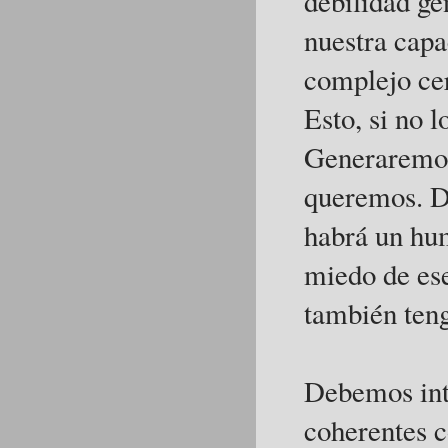
debilidad ge
nuestra capa
complejo cer
Esto, si no l
Generaremos 
queremos. D
habrá un hum
miedo de ese
también ten
Debemos inte
coherentes c