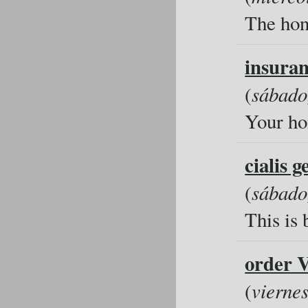
The hone
insuran
(
sábado
Your ho
cialis g
(
sábado
This is 
order V
(
viernes