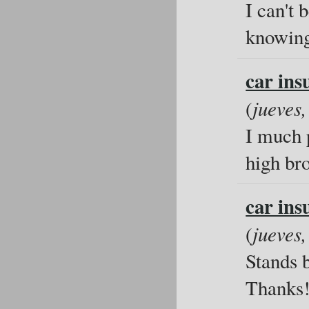
I can't 
knowing
car ins
(
jueves,
I much p
high bro
car ins
(
jueves,
Stands 
Thanks