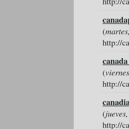
http://
canada
(
martes
http://
canada 
(
vierne
http://
canadi
(
jueves
http://