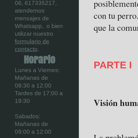
posiblement
06,
617335217,
atendemos
con tu perr
mensajes de
que la comun
Whatsapp, o bien
utilizar nuestro
formulario de
contacto
.
Horario
PARTE I
Lunes a Viernes:
Mañanas de
08:30 a 12:00
Tardes de 17:00 a
Visión hum
19:30
Sabados:
Mañanas de
09:00 a 12:00
La problemá