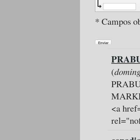
* Campos ob
Enviar
PRABU
(
doming
PRABU
MARK
<a href
rel="no