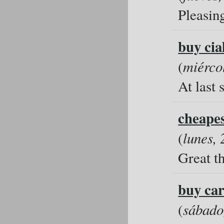
Pleasing
buy cia
(
miérco
At last 
cheapes
(
lunes,
Great t
buy car
(
sábado