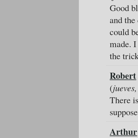
Good blo
and the
could b
made. I
the tric
Robert
(
jueves
There is
suppose
Arthur