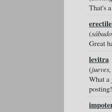
That's a
erectile
(
sábado
Great h
levitra
(
jueves
What a j
posting
impote