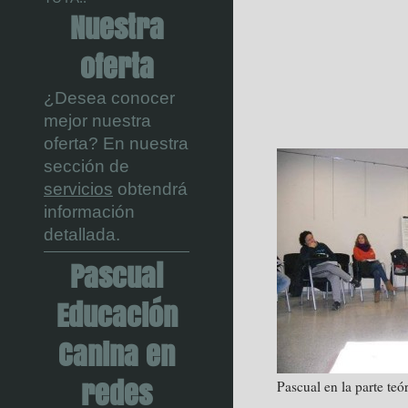
Nuestra
oferta
¿Desea conocer
mejor nuestra
oferta? En nuestra
sección de
servicios
obtendrá
información
detallada.
Pascual
Educación
Canina en
redes
Pascual en la parte teór