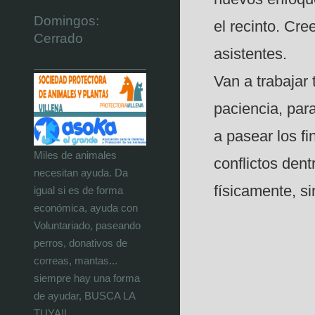
Domingos:
el recinto. Cr
Cerrado
asistentes.
Van a trabajar
paciencia, par
a pasear los f
Miles de animales
conflictos dent
necesitan ayuda. Da
físicamente, s
igual si es de forma
económica, ayuda con
Voluntariado, paseando
perros, donativos de
correas, mantas...
siempre hay una forma
de ayudar, BUSCA LA
TUYA!!