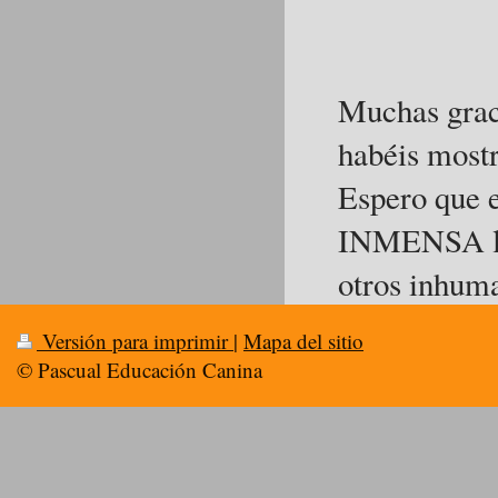
Muchas graci
habéis mostr
Espero que e
INMENSA lab
otros inhum
Versión para imprimir
|
Mapa del sitio
© Pascual Educación Canina