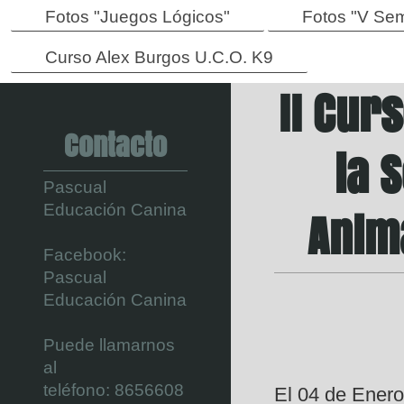
Fotos "Juegos Lógicos"
Fotos "V Se
Curso Alex Burgos U.C.O. K9
II Cur
Contacto
la 
Pascual
Educación Canina
Anima
Facebook:
Pascual
Educación Canina
Puede llamarnos
al
teléfono:
8656608
El 04 de Enero