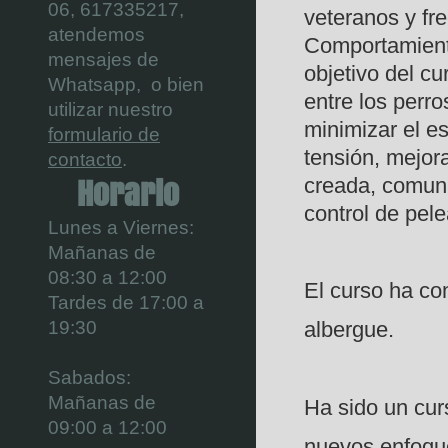
06,
617335217,
veteranos y fr
atendemos
Comportamient
mensajes de
objetivo del c
Whatsapp, o bien
entre los perro
utilizar nuestro
minimizar el e
formulario de
tensión, mejor
contacto
.
Horario
creada, comuni
control de pele
Lunes a Viernes:
Mañanas de
08:30 a 12:00
El curso ha con
Tardes de 17:00 a
19:30
albergue.
Sabados:
Mañanas de
Ha sido un cur
09:00 a 12:00
nuevos enfoque